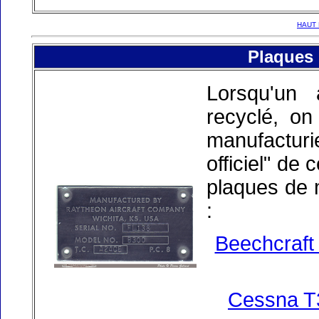
HAUT 
Plaques 
Lorsqu'un
recyclé, o
manufactur
officiel" de
plaques de 
:
Beechcraft
Cessna T