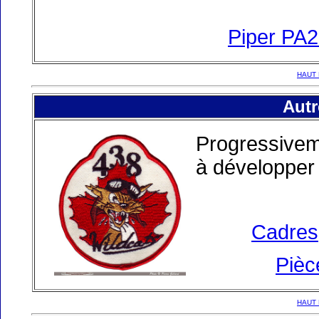
Piper PA
HAUT 
Autr
Progressiveme
à développer 
Cadres,
Pièc
HAUT 