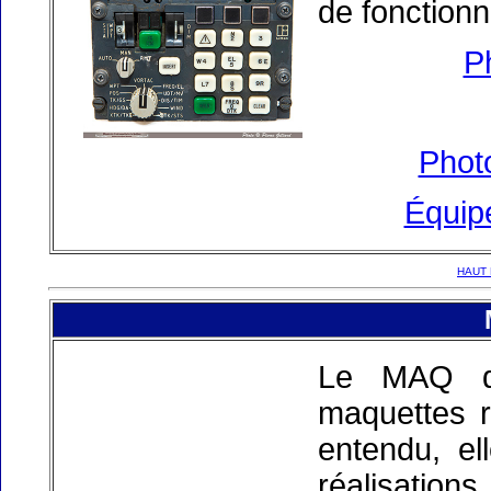
de fonction
P
Phot
Équip
HAUT 
Le MAQ di
maquettes r
entendu, el
réalisation