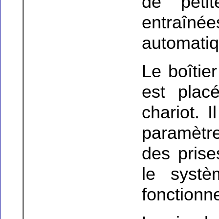
de peti
entraînées
automatiq
Le boîtie
est plac
chariot. 
paramètr
des prise
le syst
fonctionn