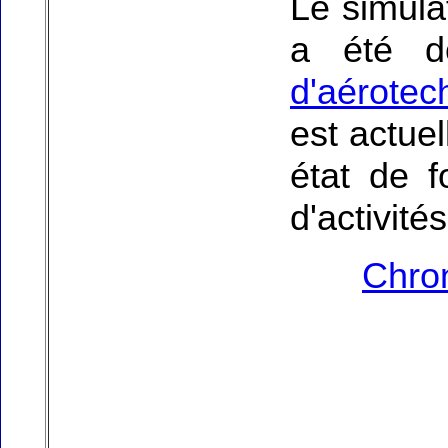
Le simul
a été d
d'aérotec
est actue
état de 
d'activité
Chron