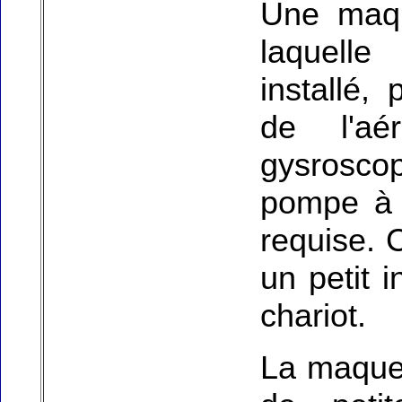
Une maqu
laquelle
installé, 
de l'aé
gysroscope
pompe à v
requise. C
un petit 
chariot.
La maquet