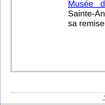
Musée de
Sainte-A
sa remise
D
© P